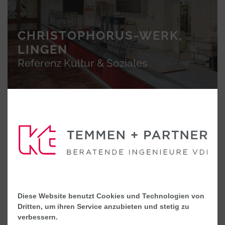
CHRISTOPHORUS-WERK,
LINGEN
Referenz Kultur & Soziales
THEATER AN DER
Diese Website benutzt Cookies und Technologien von
WILHELMSHÖHE, LINGEN
Dritten, um ihren Service anzubieten und stetig zu
Referenz Kultur & Soziales
verbessern.