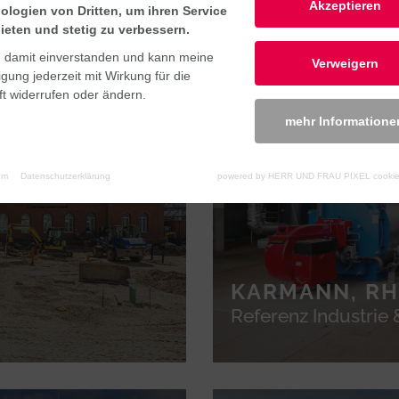
Akzeptieren
ologien von Dritten, um ihren Service
ieten und stetig zu verbessern.
n damit einverstanden und kann meine
Verweigern
ligung jederzeit mit Wirkung für die
t widerrufen oder ändern.
mehr Informatione
um
Datenschutzerklärung
powered by HERR UND FRAU PIXEL cookie
KARMANN, RH
Referenz Industrie