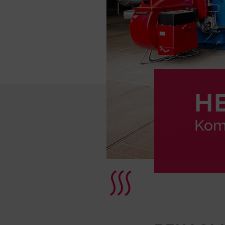
H
Kom