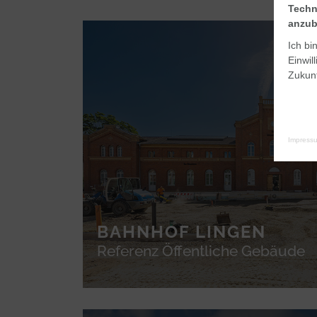
Techn
anzub
Ich bi
Einwil
Zukunf
Impress
BAHNHOF LINGEN
Referenz Öffentliche Gebäude