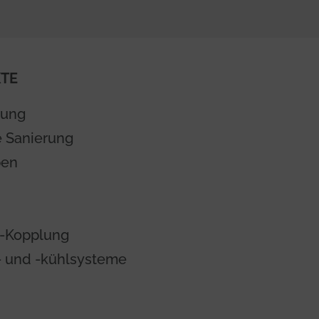
TE
tung
e Sanierung
en
-Kopplung
- und -kühlsysteme