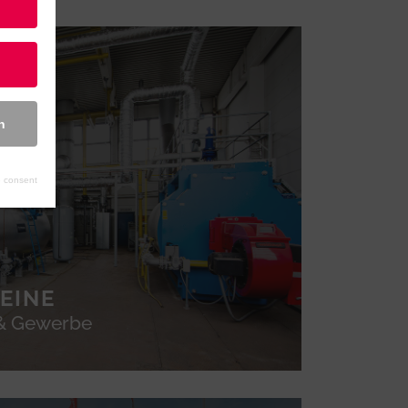
n
 consent
EINE
 & Gewerbe