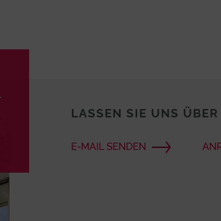
T
LASSEN SIE UNS ÜBER
E-MAIL SENDEN
AN