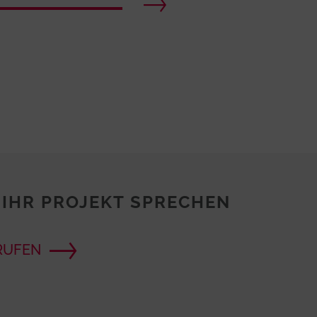
 IHR PROJEKT SPRECHEN
RUFEN