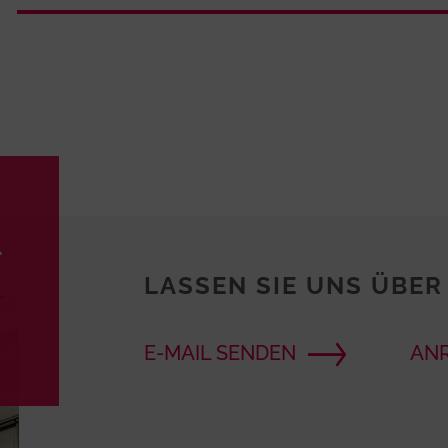
T
LASSEN SIE UNS ÜBER
E-MAIL SENDEN
AN