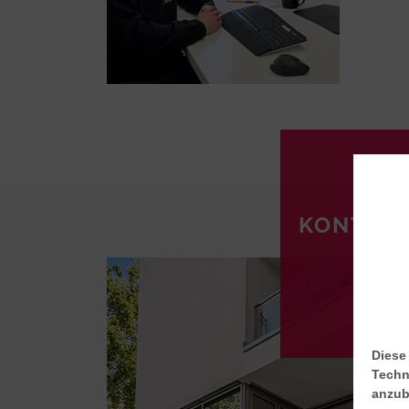
KONTAK
Diese
Techn
anzub