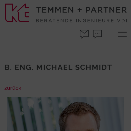
Jetzt E-Mail sch
Jetzt anruf
M
B. ENG. MICHAEL SCHMIDT
zurück