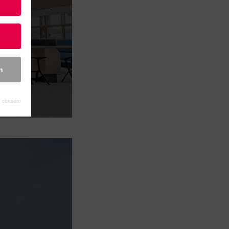
n
 consent