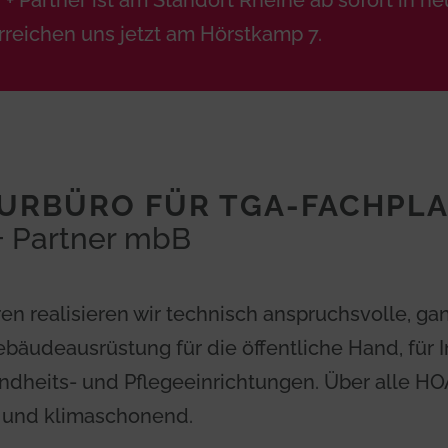
 Partner ist am Standort Rheine ab sofort in n
erreichen uns jetzt am Hörstkamp 7.
EURBÜRO FÜR TGA-FACHPL
 Partner mbB
ren realisieren wir technisch anspruchsvolle, g
bäudeausrüstung für die öffentliche Hand, für 
ndheits- und Pflegeeinrichtungen. Über alle HOA
r und klimaschonend.