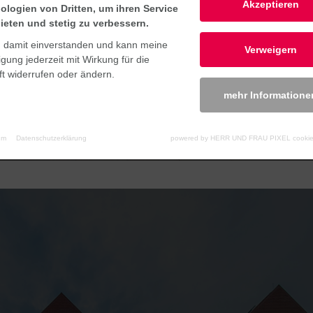
Akzeptieren
ologien von Dritten, um ihren Service
ieten und stetig zu verbessern.
n damit einverstanden und kann meine
Verweigern
NOVATION SQUARE
ligung jederzeit mit Wirkung für die
t widerrufen oder ändern.
erbe
mehr Informatione
um
Datenschutzerklärung
powered by HERR UND FRAU PIXEL cookie