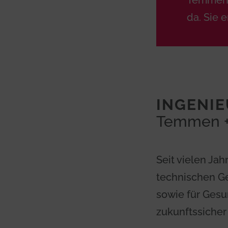
Temmen +
da. Sie 
INGENI
Temmen +
Seit vielen Jah
technischen Ge
sowie für Gesu
zukunftssiche