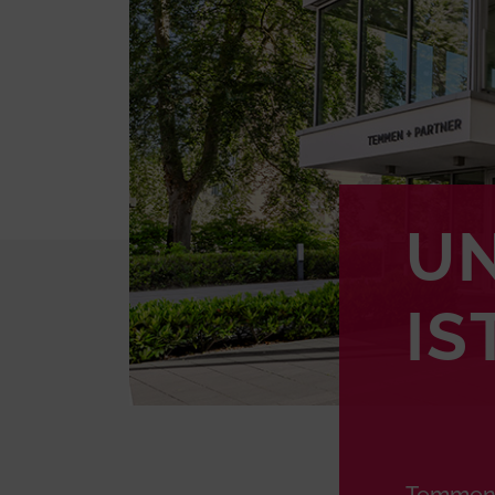
UN
IS