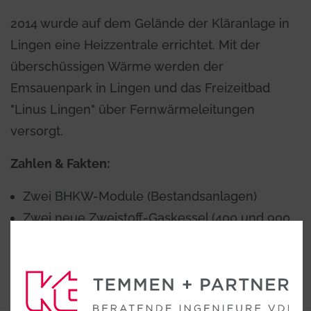
2014 wurde auf dem Gelände der Kläranlage in
Lingen eine Heizzentrale errichtet. Mit der
überschüssigen Wärme werden der
Emsauenpark in Lingen und das Freizeitbad
"Linus Lingen" über Fernwärmeleitungen
versorgt.
Zahlen & Fakten:
Zwei BHKW-Module (Bestandsanlagen)
Zwei neue Zweistoff-Gaskessel (400 und 900
kW)
SPS-S7-Regelung