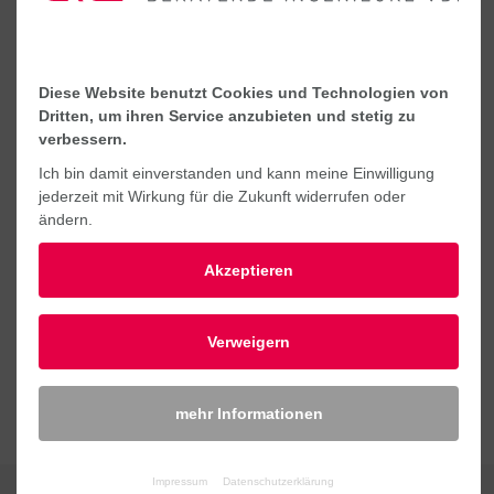
FAKTEN
ORT
Lingen
Diese Website benutzt Cookies und Technologien von
Dritten, um ihren Service anzubieten und stetig zu
BAUHERR
Wirtschaftsbetriebe Stadt Lingen
verbessern.
Ich bin damit einverstanden und kann meine Einwilligung
jederzeit mit Wirkung für die Zukunft widerrufen oder
ändern.
NÄCHSTES
Akzeptieren
Verweigern
mehr Informationen
KONTAKT
Impressum
Datenschutzerklärung