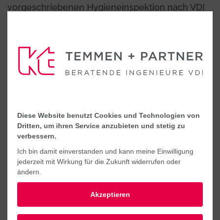
vorgeschriebenen Hygieneinspektion nach VDI
6022 immer auf der sicheren Seite: von der
ersten Begehung über die Messung und
Auswertung der Ergebnisse bis hin zur
Optimierungsberatung.
Inaugenscheinnahme
Wir verschaffen uns als erstes einen Überblick
Diese Website benutzt Cookies und Technologien von
Dritten, um ihren Service anzubieten und stetig zu
vor Ort: Obligatorisch ist die Begehung der RLT-
verbessern.
Zentrale und der von ihr versorgten Räume –
Ich bin damit einverstanden und kann meine Einwilligung
auf Wunsch auch unter Hinzuziehung des
jederzeit mit Wirkung für die Zukunft widerrufen oder
ändern.
zuständigen Betriebsarztes sowie der
Personalvertretung hinsichtlich offensichtlich
Akzeptieren
auftretender Mängel.