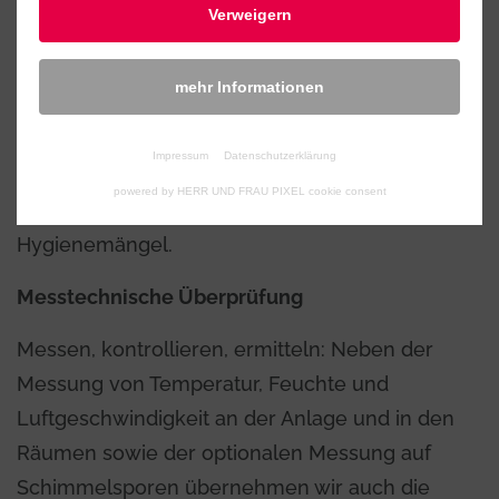
Verweigern
Auswertung und Beratung
Gerne erstellen wir einen schriftlichen
mehr Informationen
Untersuchungsbericht mit Messergebnissen für
Sie als Betreiber. Außerdem erarbeiten wir
Impressum
Datenschutzerklärung
Lösungsvorschläge und einen
powered by HERR UND FRAU PIXEL cookie consent
Maßnahmenkatatog zur Beseitigung der
Hygienemängel.
Messtechnische Überprüfung
Messen, kontrollieren, ermitteln: Neben der
Messung von Temperatur, Feuchte und
Luftgeschwindigkeit an der Anlage und in den
Räumen sowie der optionalen Messung auf
Schimmelsporen übernehmen wir auch die